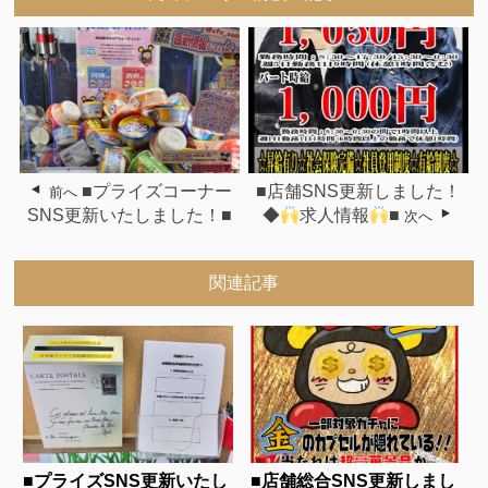
■プライズコーナー
■店舗SNS更新しました！
前へ
SNS更新いたしました！■
◆
求人情報
■
次へ
関連記事
■プライズSNS更新いたし
■店舗総合SNS更新しまし