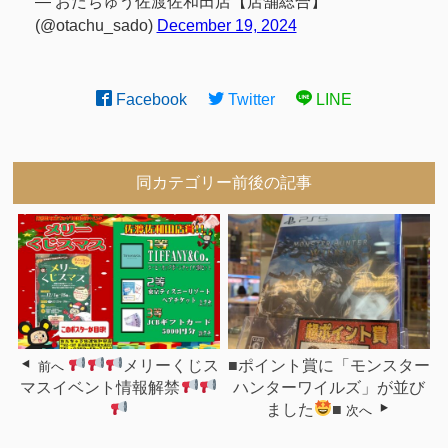
— おたちゅう佐渡佐和田店【店舗総合】
(@otachu_sado)
December 19, 2024
Facebook
Twitter
LINE
同カテゴリー前後の記事
メリーくじス
■ポイント賞に「モンスター
前へ
マスイベント情報解禁
ハンターワイルズ」が並び
ました
■
次へ