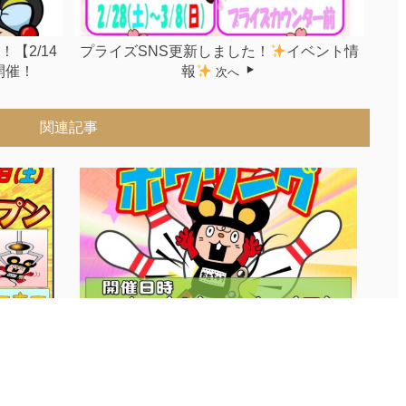
【2/14
プライズSNS更新しました！
イベント情
開催！
報
次へ
関連記事
《1月25日・26日》...