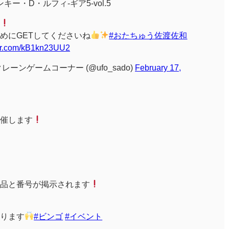
ー・D・ルフィ-ギア5-vol.5
めにGETしてくださいね
#おたちゅう佐渡佐和
ter.com/kB1kn23UU2
ーンゲームコーナー (@ufo_sado)
February 17,
催します
品と番号が掲示されます
ります
#ビンゴ
#イベント