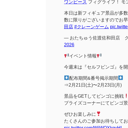
ワンピース
フィグライフ！ モンキ
本日は新フィギュア景品が多数
数に限りがございますのでお早
田店
#クレーンゲーム
pic.twit
— おたちゅう佐渡佐和田店 クレ
2026
イベント情報
今週末は『セルフビンゴ』を開
配布期間&番号掲示期間
⇒2月21日(土)〜2月23日(月)
景品をGETしてビンゴに挑戦
プライズコーナーにてビンゴ景
ぜひお楽しみに
たくさんのご参加お待ちしてお
pic.twitter.com/WjWOXkgvHL