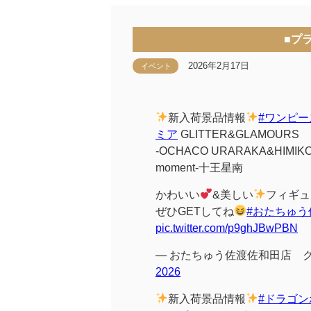
■プ
2026年2月17日
イベント
新入荷景品情報
#ワンピー
ミア
GLITTER&GLAMOURS
-OCHACO URARAKA&HIMIKO
moment-十王星南
かわいい
&美しい
フィギュ
ぜひGETしてね
#おたちゅう
pic.twitter.com/p9ghJBwPBN
— おたちゅう佐渡佐和田店 クレ
2026
新入荷景品情報
#ドラゴン