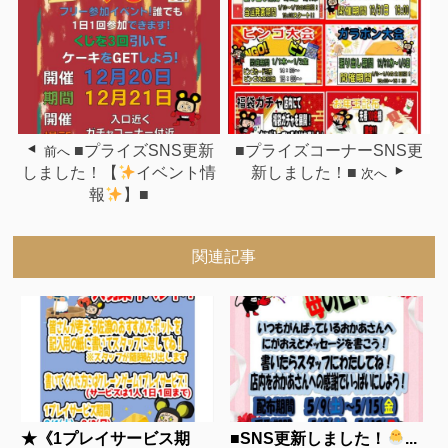
■プライズSNS更新
■プライズコーナーSNS更
前へ
しました！【
イベント情
新しました！■
次へ
報
】■
関連記事
★《1プレイサービス期
■SNS更新しました！
...