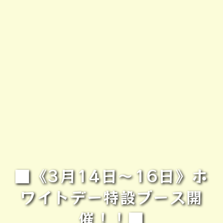
■《3月14日～16日》ホ
ワイトデー特設ブース開
催！！■