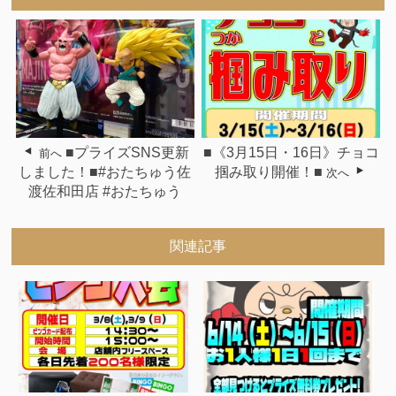
■プライズSNS更新
■《3月15日・16日》チョコ
前へ
しました！■#おたちゅう佐
掴み取り開催！■
次へ
渡佐和田店 #おたちゅう
関連記事