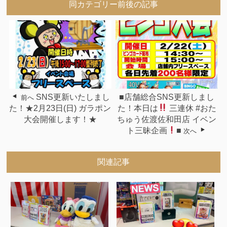
同カテゴリー前後の記事
SNS更新いたしまし
■店舗総合SNS更新しまし
前へ
た！★2月23日(日) ガラポン
た！本日は
三連休 #おた
大会開催します！★
ちゅう佐渡佐和田店 イベン
ト三昧企画
■
次へ
関連記事