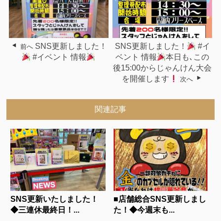
SNS更新しました！
SNS更新しました！
#イ
前へ
#イベント 情報
ベント 情報
本日も､この
後15:00からじゃんけん大会
を開催します
次へ
関連記事
SNS更新いたしました！
■店舗総合SNS更新しまし
◆三連休最終日！...
た！◆今週末も...