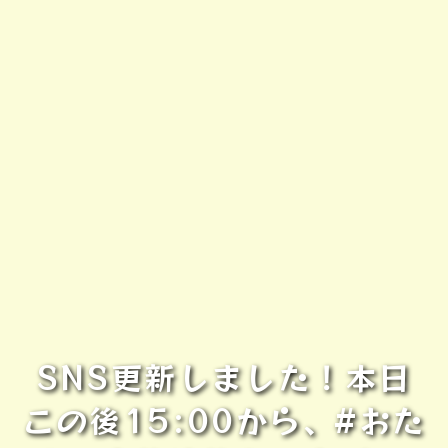
SNS更新しました！本日
この後15:00から､ #おた