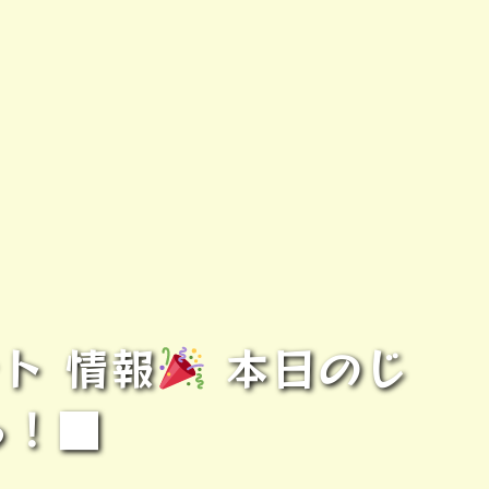
ト 情報
本日のじ
ら！■