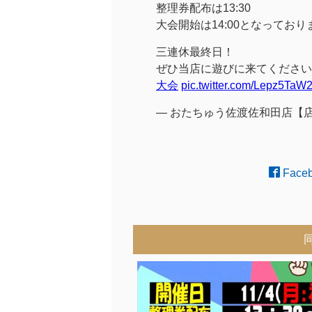
整理券配布は13:30
大会開始は14:00となっており
三連休最終日！
ぜひ当店に遊びに来てください
大会
pic.twitter.com/Lepz5TaW
— おたちゅう佐渡佐和田店【店舗総合
Face