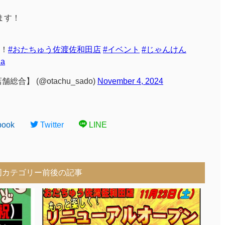
ます！
！
#おたちゅう佐渡佐和田店
#イベント
#じゃんけん
2a
】 (@otachu_sado)
November 4, 2024
book
Twitter
LINE
同カテゴリー前後の記事