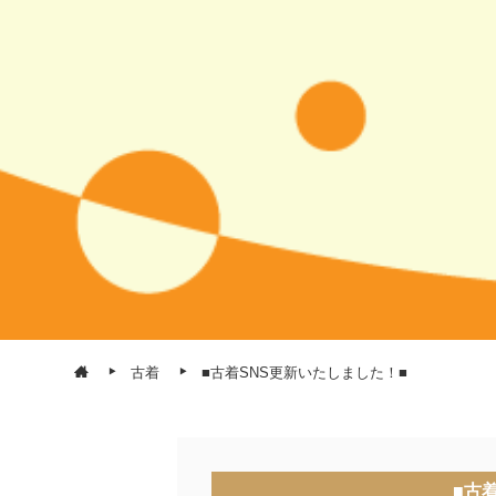
古着
■古着SNS更新いたしました！■
■古