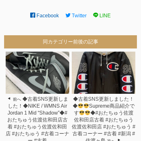
Facebook
Twitter
LINE
同カテゴリー前後の記事
◆古着SNS更新しま
◆古着SNS更新しました！
前へ
した！◆NIKE / WMNS Air
◆
Supreme商品紹介で
Jordan 1 Mid “Shadow”◆#
す
◆#おたちゅう佐渡
おたちゅう佐渡佐和田店古
佐和田店古着 #おたちゅう
着 #おたちゅう佐渡佐和田
佐渡佐和田店 #おたちゅう #
店 #おたちゅう #古着コーナ
古着コーナー #古着 #新潟 #
ー #古着
佐渡ヶ島
次へ