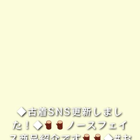
◆古着SNS更新しまし
た！◆
ノースフェイ
ス商品紹介です
◆#お