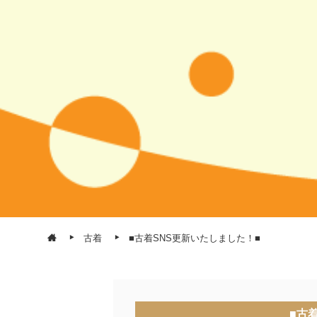
古着
■古着SNS更新いたしました！■
■古