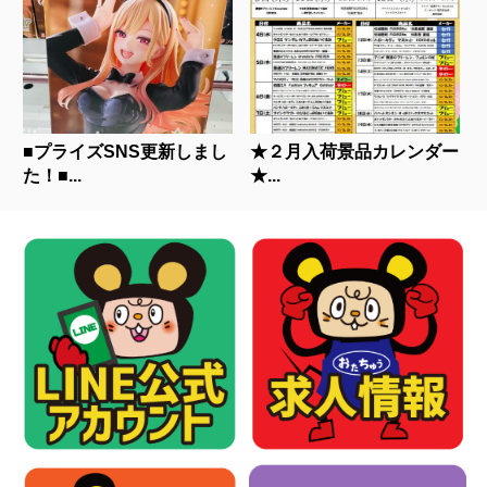
■プライズSNS更新しまし
★２月入荷景品カレンダー
た！■...
★...