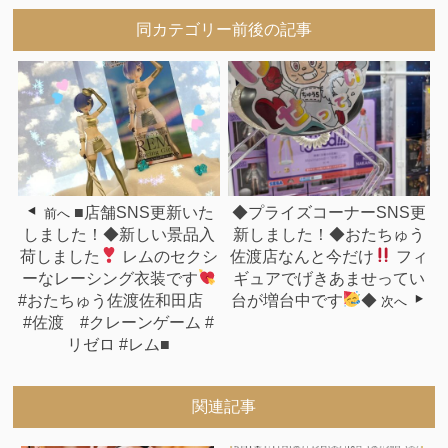
同カテゴリー前後の記事
■店舗SNS更新いた
◆プライズコーナーSNS更
前へ
しました！◆新しい景品入
新しました！◆おたちゅう
荷しました
レムのセクシ
佐渡店なんと今だけ
フィ
ーなレーシング衣装です
ギュアでげきあませってい
#おたちゅう佐渡佐和田店
台が増台中です
◆
次へ
#佐渡 #クレーンゲーム #
リゼロ #レム■
関連記事