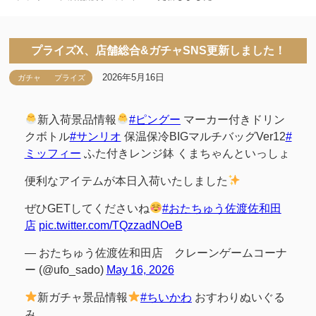
プライズX、店舗総合&ガチャSNS更新しました！
2026年5月16日
ガチャ
プライズ
新入荷景品情報
#ピングー
マーカー付きドリン
クボトル
#サンリオ
保温保冷BIGマルチバッグVer12
#
ミッフィー
ふた付きレンジ鉢 くまちゃんといっしょ
便利なアイテムが本日入荷いたしました
ぜひGETしてくださいね
#おたちゅう佐渡佐和田
店
pic.twitter.com/TQzzadNOeB
— おたちゅう佐渡佐和田店 クレーンゲームコーナ
ー (@ufo_sado)
May 16, 2026
新ガチャ景品情報
#ちいかわ
おすわりぬいぐる
み