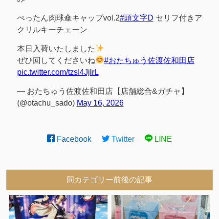
ぺったん肉球傘キャップvol.2
#頭文字D
セリフ付きア
クリルキーチェーン
本日入荷いたしました
ぜひ回してくださいね
#おたちゅう佐渡佐和田店
pic.twitter.com/tzsI4JjlrL
— おたちゅう佐渡佐和田店【店舗総合&ガチャ】
(@otachu_sado)
May 16, 2026
Facebook
Twitter
LINE
同カテゴリー前後の記事