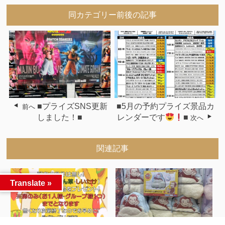
同カテゴリー前後の記事
■プライズSNS更新
■5月の予約プライズ景品カ
前へ
しました！■
レンダーです
■
次へ
関連記事
Translate »