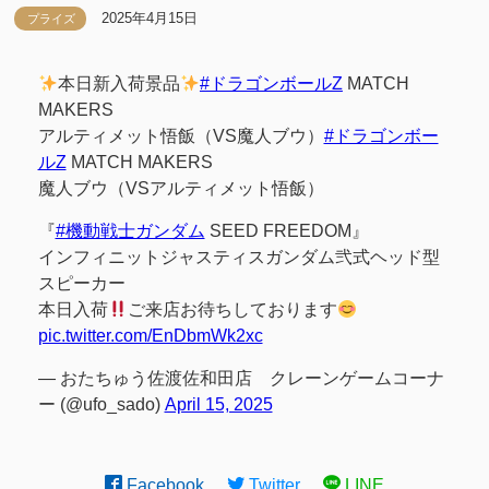
2025年4月15日
プライズ
本日新入荷景品
#ドラゴンボールZ
MATCH
MAKERS
アルティメット悟飯（VS魔人ブウ）
#ドラゴンボー
ルZ
MATCH MAKERS
魔人ブウ（VSアルティメット悟飯）
『
#機動戦士ガンダム
SEED FREEDOM』
インフィニットジャスティスガンダム弐式ヘッド型
スピーカー
本日入荷
ご来店お待ちしております
pic.twitter.com/EnDbmWk2xc
— おたちゅう佐渡佐和田店 クレーンゲームコーナ
ー (@ufo_sado)
April 15, 2025
Facebook
Twitter
LINE