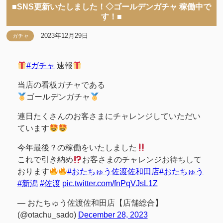
■SNS更新いたしました！◇ゴールデンガチャ 稼働中で
す！■
2023年12月29日
ガチャ
#ガチャ
速報
当店の看板ガチャである
ゴールデンガチャ
連日たくさんのお客さまにチャレンジしていただい
ています
今年最後？の稼働をいたしました
これで引き納め
お客さまのチャレンジお待ちして
おります
#おたちゅう佐渡佐和田店
#おたちゅう
#新潟
#佐渡
pic.twitter.com/fnPqVJsL1Z
— おたちゅう佐渡佐和田店【店舗総合】
(@otachu_sado)
December 28, 2023