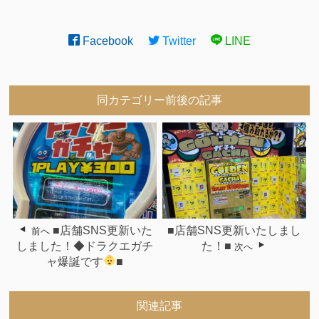
Facebook
Twitter
LINE
同カテゴリー前後の記事
■店舗SNS更新いた
■店舗SNS更新いたしまし
前へ
しました！◆ドラクエガチ
た！■
次へ
ャ爆誕です
■
関連記事