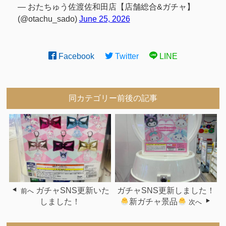
— おたちゅう佐渡佐和田店【店舗総合&ガチャ】
(@otachu_sado)
June 25, 2026
Facebook
Twitter
LINE
同カテゴリー前後の記事
ガチャSNS更新いた
ガチャSNS更新しました！
前へ
しました！
新ガチャ景品
次へ