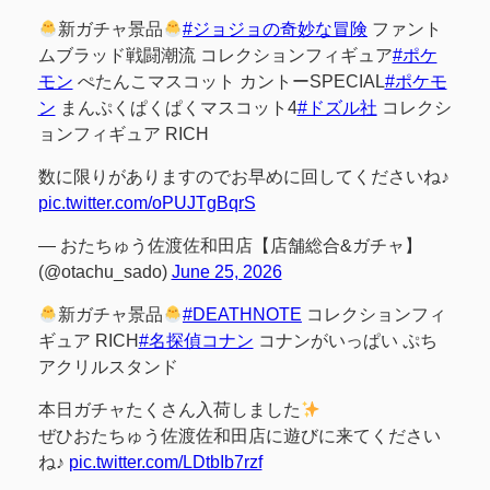
新ガチャ景品
#ジョジョの奇妙な冒険
ファント
ムブラッド戦闘潮流 コレクションフィギュア
#ポケ
モン
ぺたんこマスコット カントーSPECIAL
#ポケモ
ン
まんぷくぱくぱくマスコット4
#ドズル社
コレクシ
ョンフィギュア RICH
数に限りがありますのでお早めに回してくださいね♪
pic.twitter.com/oPUJTgBqrS
— おたちゅう佐渡佐和田店【店舗総合&ガチャ】
(@otachu_sado)
June 25, 2026
新ガチャ景品
#DEATHNOTE
コレクションフィ
ギュア RICH
#名探偵コナン
コナンがいっぱい ぷち
アクリルスタンド
本日ガチャたくさん入荷しました
ぜひおたちゅう佐渡佐和田店に遊びに来てください
ね♪
pic.twitter.com/LDtbIb7rzf