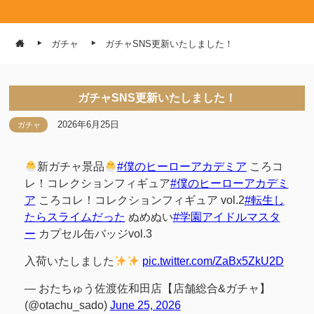
ガチャ
ガチャSNS更新いたしました！
ガチャSNS更新いたしました！
2026年6月25日
ガチャ
新ガチャ景品
#僕のヒーローアカデミア
ころコ
レ！コレクションフィギュア
#僕のヒーローアカデミ
ア
ころコレ！コレクションフィギュア vol.2
#転生し
たらスライムだった
ぬめぬい
#学園アイドルマスタ
ー
カプセル缶バッジvol.3
入荷いたしました
pic.twitter.com/ZaBx5ZkU2D
— おたちゅう佐渡佐和田店【店舗総合&ガチャ】
(@otachu_sado)
June 25, 2026