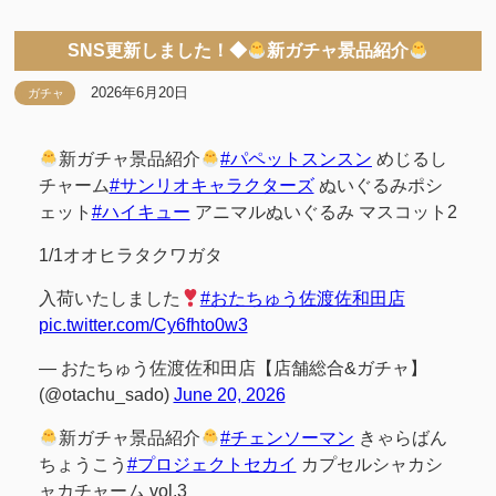
SNS更新しました！◆
新ガチャ景品紹介
2026年6月20日
ガチャ
新ガチャ景品紹介
#パペットスンスン
めじるし
チャーム
#サンリオキャラクターズ
ぬいぐるみポシ
ェット
#ハイキュー
アニマルぬいぐるみ マスコット2
1/1オオヒラタクワガタ
入荷いたしました
#おたちゅう佐渡佐和田店
pic.twitter.com/Cy6fhto0w3
— おたちゅう佐渡佐和田店【店舗総合&ガチャ】
(@otachu_sado)
June 20, 2026
新ガチャ景品紹介
#チェンソーマン
きゃらばん
ちょうこう
#プロジェクトセカイ
カプセルシャカシ
ャカチャーム vol.3