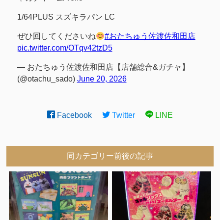
1/64PLUS スズキラパン LC
ぜひ回してくださいね
#おたちゅう佐渡佐和田店
pic.twitter.com/OTqv42tzD5
— おたちゅう佐渡佐和田店【店舗総合&ガチャ】
(@otachu_sado)
June 20, 2026
Facebook
Twitter
LINE
同カテゴリー前後の記事