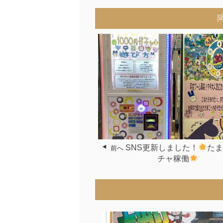
SNS更新しました！
た
前へ
チャ稼働