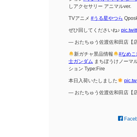
しアクセサリー アニマルver.
TVアニメ
#うる星やつら
Qpo
ぜひ回してくださいね♪
pic.tw
— おたちゅう佐渡佐和田店【店舗総
新ガチャ景品情報
#なめ
士ガンダム
まちぼうけノーマル
ション Type:Fire
本日入荷いたしました
pic.t
— おたちゅう佐渡佐和田店【店舗総
Face