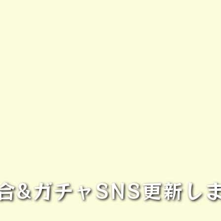
合&ガチャSNS更新し