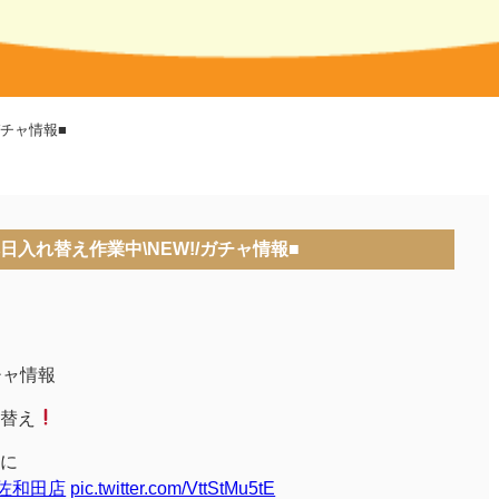
ガチャ情報■
本日入れ替え作業中\NEW!/ガチャ情報■
チャ情報
替え
に
佐和田店
pic.twitter.com/VttStMu5tE