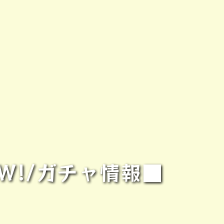
W!/ガチャ情報■