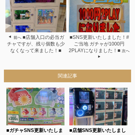
■店舗入口の必当ガ
■SNS更新いたしました！#
前へ
チャですが、残り個数も少
ご当地 ガチャが1000円
なくなって来ました！■
2PLAYになりました！■
次へ
関連記事
■ガチャSNS更新いたしま
■店舗SNS更新いたしまし