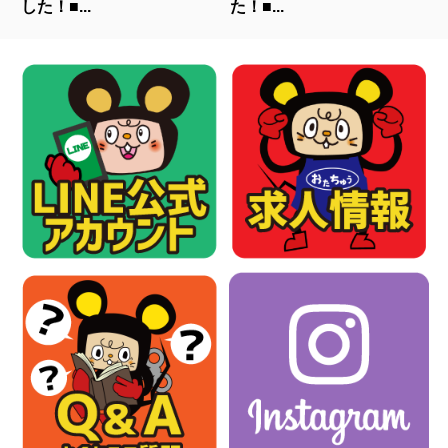
した！■...
た！■...