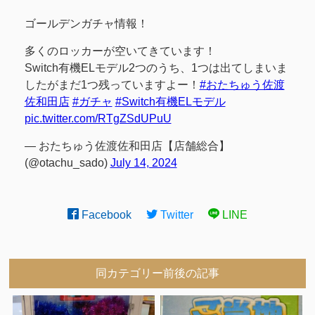
ゴールデンガチャ情報！
多くのロッカーが空いてきています！
Switch有機ELモデル2つのうち、1つは出てしまいま
したがまだ1つ残っていますよー！
#おたちゅう佐渡
佐和田店
#ガチャ
#Switch有機ELモデル
pic.twitter.com/RTgZSdUPuU
— おたちゅう佐渡佐和田店【店舗総合】
(@otachu_sado)
July 14, 2024
Facebook
Twitter
LINE
同カテゴリー前後の記事