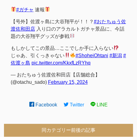
#ガチャ
速報
【号外】佐渡ヶ島に大谷翔平が！！？
#おたちゅう佐
渡佐和田店
入り口のアラカルトガチャ景品に、今話
題の大谷翔平グッズが参戦
もしかしてこの景品…ここでしか手に入らない
じゃあ、引くっきゃない
#ShoheiOhtani
#新潟
#
佐渡ヶ島
pic.twitter.com/KkxfLzRYhq
— おたちゅう佐渡佐和田店【店舗総合】
(@otachu_sado)
February 15, 2024
Facebook
Twitter
LINE
同カテゴリー前後の記事